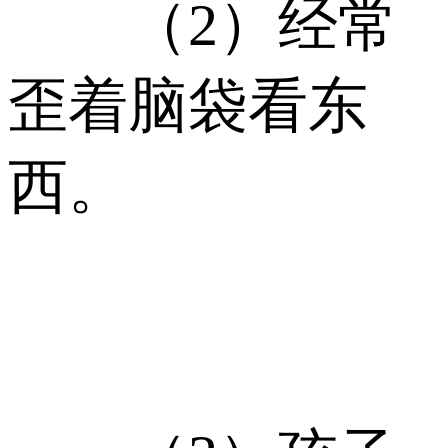
（2）经常
歪着脑袋看东
西。